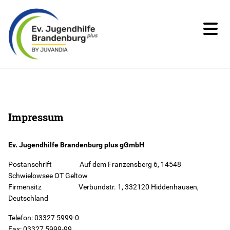
News
Über uns
Impressum
Angebote
Ev. Jugendhilfe Brandenburg plus gGmbH
Postanschrift Auf dem Franzensberg 6, 14548
Ansprechpartner*innen
Schwielowsee OT Geltow
Firmensitz Verbundstr. 1, 332120 Hiddenhausen,
Deutschland
Beteiligung
Telefon: 03327 5999-0
Spenden
Fax: 03327 5999-99