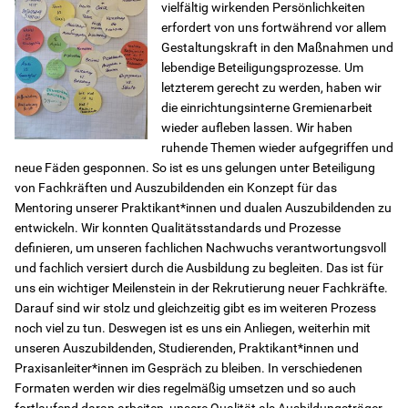
vielfältig wirkenden Persönlichkeiten
erfordert von uns fortwährend vor allem
Gestaltungskraft in den Maßnahmen und
Instagram
lebendige Beteiligungsprozesse. Um
letzterem gerecht zu werden, haben wir
Jobs
die einrichtungsinterne Gremienarbeit
wieder aufleben lassen. Wir haben
ruhende Themen wieder aufgegriffen und
Freie Plätze
neue Fäden gesponnen. So ist es uns gelungen unter Beteiligung
von Fachkräften und Auszubildenden ein Konzept für das
Geschäftsberichte
Mentoring unserer Praktikant*innen und dualen Auszubildenden zu
entwickeln. Wir konnten Qualitätsstandards und Prozesse
definieren, um unseren fachlichen Nachwuchs verantwortungsvoll
Kontakt
und fachlich versiert durch die Ausbildung zu begleiten. Das ist für
uns ein wichtiger Meilenstein in der Rekrutierung neuer Fachkräfte.
Darauf sind wir stolz und gleichzeitig gibt es im weiteren Prozess
noch viel zu tun. Deswegen ist es uns ein Anliegen, weiterhin mit
unseren Auszubildenden, Studierenden, Praktikant*innen und
Praxisanleiter*innen im Gespräch zu bleiben. In verschiedenen
Formaten werden wir dies regelmäßig umsetzen und so auch
fortlaufend daran arbeiten, unsere Qualität als Ausbildungsträger