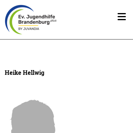
News
Über uns
Heike Hellwig
Angebote
Ansprechpartner*innen
Beteiligung
Spenden