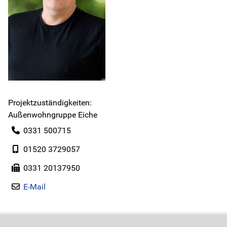
Instagram
Jobs
Freie Plätze
Projektzuständigkeiten:
Geschäftsberichte
Außenwohngruppe Eiche
0331 500715
Kontakt
01520 3729057
0331 20137950
E-Mail