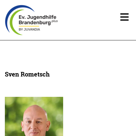
News
Über uns
Sven Rometsch
Angebote
Ansprechpartner*innen
Beteiligung
Spenden