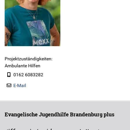
Instagram
Jobs
Freie Plätze
Projektzuständigkeiten:
Geschäftsberichte
Ambulante Hilfen
0162 6083282
Kontakt
E-Mail
Evangelische Jugendhilfe Brandenburg plus