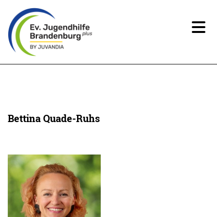
News
Über uns
Bettina Quade-Ruhs
Angebote
Ansprechpartner*innen
Beteiligung
Spenden