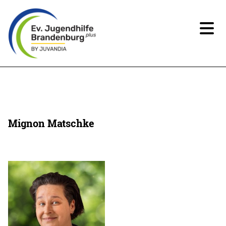
News
Über uns
Mignon Matschke
Angebote
Ansprechpartner*innen
Beteiligung
Spenden