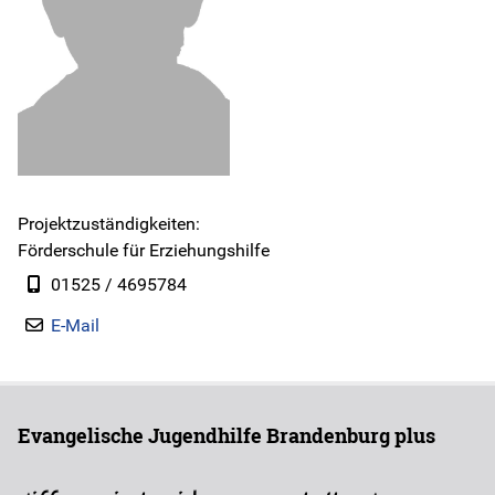
Instagram
Jobs
Freie Plätze
Projektzuständigkeiten:
Geschäftsberichte
Förderschule für Erziehungshilfe
01525 / 4695784
Kontakt
E-Mail
Evangelische Jugendhilfe Brandenburg plus