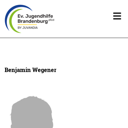
News
Über uns
Benjamin Wegener
Angebote
Ansprechpartner*innen
Beteiligung
Spenden