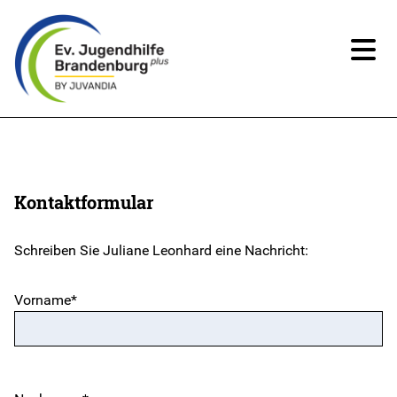
News
Über uns
Kontaktformular
Angebote
Schreiben Sie Juliane Leonhard eine Nachricht:
Ansprechpartner*innen
Vorname*
Beteiligung
Spenden