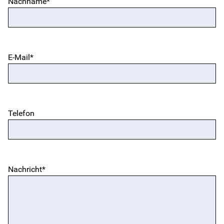
Nachname*
Instagram
Jobs
E-Mail*
Freie Plätze
Geschäftsberichte
Telefon
Kontakt
Nachricht*